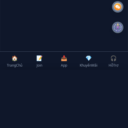
🏠
📝
📥
💎
🎧
TrangChủ
Join
App
KhuyếnMãi
HỗTrợ
✕
Select Language
🇻🇳
✓
Vietnamese
Cá Sấu Nhảy Tiền - Trò Chơi Hấp
⚙️
Dẫn Tại tg99vip.com