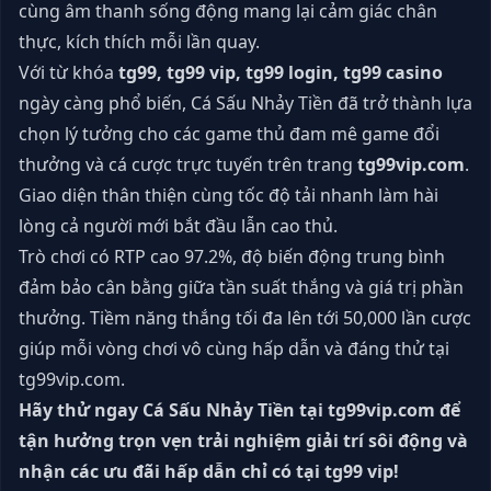
cùng âm thanh sống động mang lại cảm giác chân
thực, kích thích mỗi lần quay.
Với từ khóa
tg99, tg99 vip, tg99 login, tg99 casino
ngày càng phổ biến, Cá Sấu Nhảy Tiền đã trở thành lựa
chọn lý tưởng cho các game thủ đam mê game đổi
thưởng và cá cược trực tuyến trên trang
tg99vip.com
.
Giao diện thân thiện cùng tốc độ tải nhanh làm hài
lòng cả người mới bắt đầu lẫn cao thủ.
Trò chơi có RTP cao 97.2%, độ biến động trung bình
đảm bảo cân bằng giữa tần suất thắng và giá trị phần
thưởng. Tiềm năng thắng tối đa lên tới 50,000 lần cược
giúp mỗi vòng chơi vô cùng hấp dẫn và đáng thử tại
tg99vip.com.
Hãy thử ngay Cá Sấu Nhảy Tiền tại tg99vip.com để
tận hưởng trọn vẹn trải nghiệm giải trí sôi động và
nhận các ưu đãi hấp dẫn chỉ có tại tg99 vip!