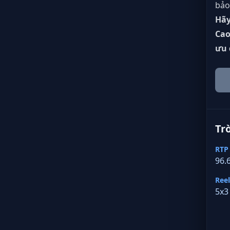
bảo
Hãy
Cao
ưu 
Tr
RTP
96.
Reel
5x3