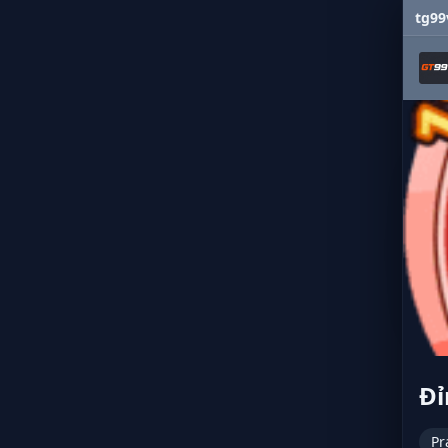
tg99
Đỉ
Pr