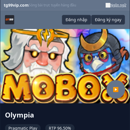
tg99vip.com
Sòng bài trực tuyến hàng đầu
Ngôn ngữ
Đăng nhập
Đăng ký ngay
▶
Olympia
Pragmatic Play
RTP 96.50%