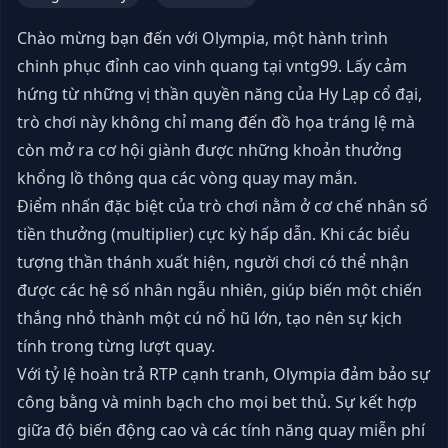
Chào mừng bạn đến với Olympia, một hành trình
chinh phục đỉnh cao vinh quang tại vntg99. Lấy cảm
hứng từ những vị thần quyền năng của Hy Lạp cổ đại,
trò chơi này không chỉ mang đến đồ họa tráng lệ mà
còn mở ra cơ hội giành được những khoản thưởng
khổng lồ thông qua các vòng quay may mắn.
Điểm nhấn đặc biệt của trò chơi nằm ở cơ chế nhân số
tiền thưởng (multiplier) cực kỳ hấp dẫn. Khi các biểu
tượng thần thánh xuất hiện, người chơi có thể nhận
được các hệ số nhân ngẫu nhiên, giúp biến một chiến
thắng nhỏ thành một cú nổ hũ lớn, tạo nên sự kịch
tính trong từng lượt quay.
Với tỷ lệ hoàn trả RTP cạnh tranh, Olympia đảm bảo sự
công bằng và minh bạch cho mọi bet thủ. Sự kết hợp
giữa độ biến động cao và các tính năng quay miễn phí