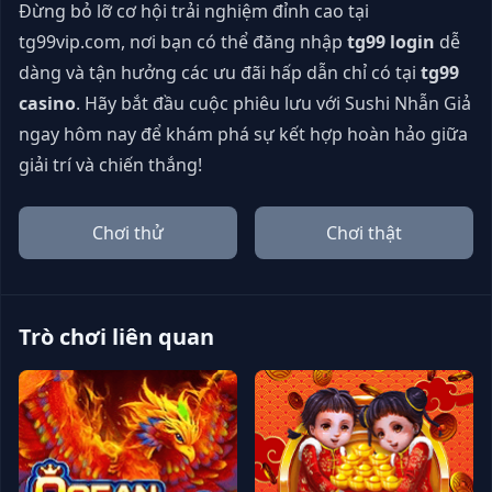
Đừng bỏ lỡ cơ hội trải nghiệm đỉnh cao tại
tg99vip.com, nơi bạn có thể đăng nhập
tg99 login
dễ
dàng và tận hưởng các ưu đãi hấp dẫn chỉ có tại
tg99
casino
. Hãy bắt đầu cuộc phiêu lưu với Sushi Nhẫn Giả
ngay hôm nay để khám phá sự kết hợp hoàn hảo giữa
giải trí và chiến thắng!
Chơi thử
Chơi thật
Trò chơi liên quan