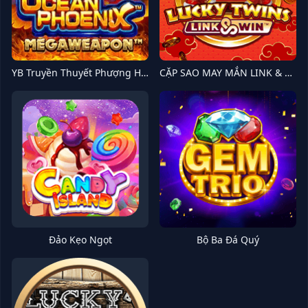
YB Truyền Thuyết Phượng Hoàng Biển
CẶP SAO MAY MẮN LINK & WIN
Đảo Kẹo Ngọt
Bộ Ba Đá Quý