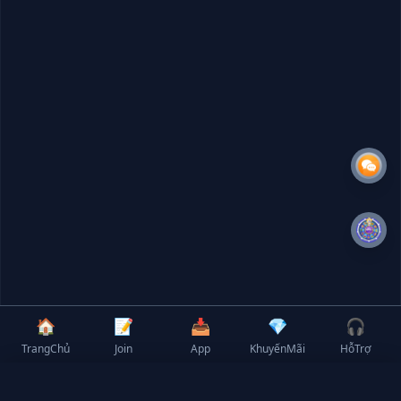
🏠
📝
📥
💎
🎧
TrangChủ
Join
App
KhuyếnMãi
HỗTrợ
✕
Select Language