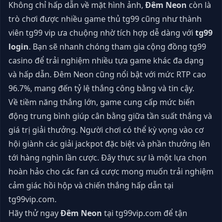
Không chỉ hấp dẫn về mặt hình ảnh,
Đêm Neon
còn là
trò chơi được nhiều game thủ tg99 cũng như thành
viên tg99 vip ưa chuộng nhờ tích hợp dễ dàng với
tg99
login
. Bạn sẽ nhanh chóng tham gia cộng đồng tg99
casino để trải nghiệm nhiều tựa game khác đa dạng
và hấp dẫn. Đêm Neon cũng nổi bật với mức RTP cao
96.7%, mang đến tỷ lệ thắng công bằng và tin cậy.
Về tiềm năng thắng lớn, game cung cấp mức biến
động trung bình giúp cân bằng giữa tần suất thắng và
giá trị giải thưởng. Người chơi có thể kỳ vọng vào cơ
hội giành các giải jackpot đặc biệt và phần thưởng lên
tới hàng nghìn lần cược. Đây thực sự là một lựa chọn
hoàn hảo cho các fan cá cược mong muốn trải nghiệm
cảm giác hồi hộp và chiến thắng hấp dẫn tại
tg99vip.com.
Hãy thử ngay
Đêm Neon
tại tg99vip.com để tận