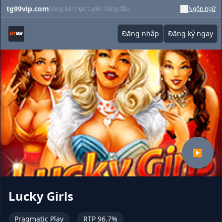
tg99vip.com
Sòng bài trực tuyến hàng đầu
Ngôn ngữ
Đăng nhập
Đăng ký ngay
▶
Lucky Girls
Pragmatic Play
RTP 96.7%