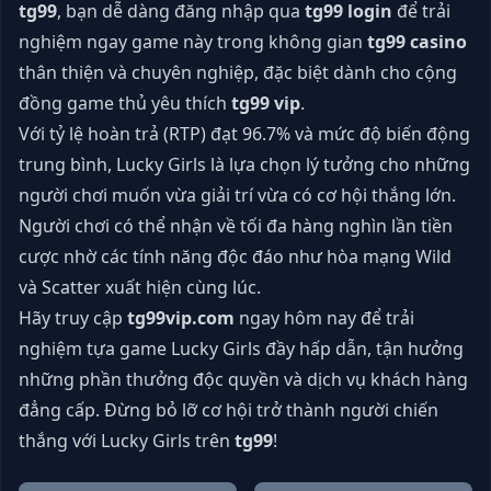
tg99
, bạn dễ dàng đăng nhập qua
tg99 login
để trải
nghiệm ngay game này trong không gian
tg99 casino
thân thiện và chuyên nghiệp, đặc biệt dành cho cộng
đồng game thủ yêu thích
tg99 vip
.
Với tỷ lệ hoàn trả (RTP) đạt 96.7% và mức độ biến động
trung bình, Lucky Girls là lựa chọn lý tưởng cho những
người chơi muốn vừa giải trí vừa có cơ hội thắng lớn.
Người chơi có thể nhận về tối đa hàng nghìn lần tiền
cược nhờ các tính năng độc đáo như hòa mạng Wild
và Scatter xuất hiện cùng lúc.
Hãy truy cập
tg99vip.com
ngay hôm nay để trải
nghiệm tựa game Lucky Girls đầy hấp dẫn, tận hưởng
những phần thưởng độc quyền và dịch vụ khách hàng
đẳng cấp. Đừng bỏ lỡ cơ hội trở thành người chiến
thắng với Lucky Girls trên
tg99
!